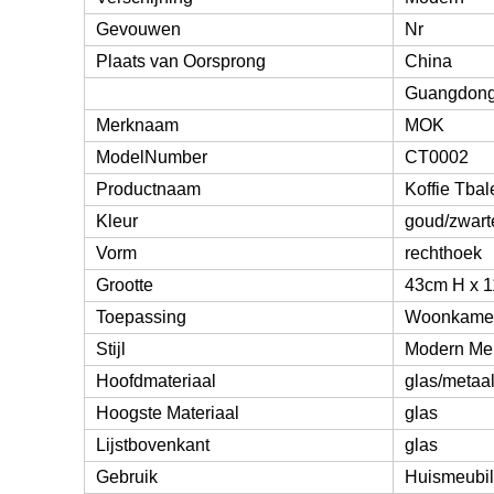
Gevouwen
Nr
Plaats van Oorsprong
China
Guangdon
Merknaam
MOK
ModelNumber
CT0002
Productnaam
Koffie Tbal
Kleur
goud/zwart
Vorm
rechthoek
Grootte
43cm H x 1
Toepassing
Woonkame
Stijl
Modern Meu
Hoofdmateriaal
glas/metaa
Hoogste Materiaal
glas
Lijstbovenkant
glas
Gebruik
Huismeubil