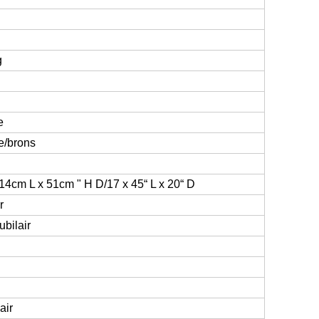
g
e
e/brons
14cm L x 51cm " H D/17 x 45“ L x 20“ D
r
bilair
l
air