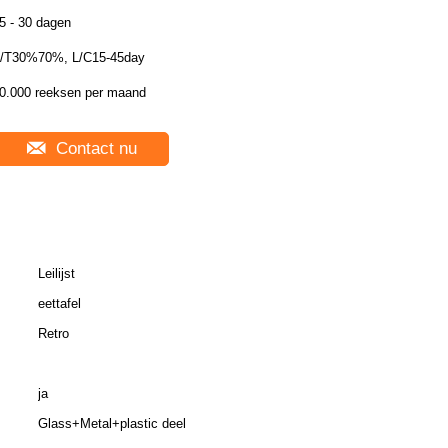
5 - 30 dagen
/T30%70%, L/C15-45day
0.000 reeksen per maand
Contact nu
Leilijst
eettafel
Retro
ja
Glass+Metal+plastic deel