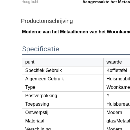
Hoog licht:
Aangemaakte het Metaal
Productomschrijving
Moderne van het Metaalbenen van het Woonkamer
Specificatie
punt
waarde
Specifiek Gebruik
Koffietafel
Algemeen Gebruik
Huismeubil
Type
Woonkamer
Postverpakking
Y
Toepassing
Huisbureau
Ontwerpstijl
Modern
Materiaal
glas/Metaa
Verschijning
Modern