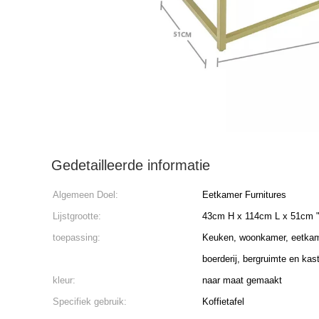
Gedetailleerde informatie
Algemeen Doel:
Eetkamer Furnitures
Lijstgrootte:
43cm H x 114cm L x 51cm " 
toepassing:
Keuken, woonkamer, eetkame
boerderij, bergruimte en kas
kleur:
naar maat gemaakt
Specifiek gebruik:
Koffietafel