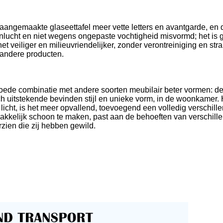
e aangemaakte glaseettafel meer vette letters en avantgarde, en 
enlucht en niet wegens ongepaste vochtigheid misvormd; het is 
et veiliger en milieuvriendelijker, zonder verontreiniging en s
r andere producten.
oede combinatie met andere soorten meubilair beter vormen: de 
ich uitstekende bevinden stijl en unieke vorm, in de woonkamer. 
ijk licht, is het meer opvallend, toevoegend een volledig versc
kelijk schoon te maken, past aan de behoeften van verschillen
ien die zij hebben gewild.