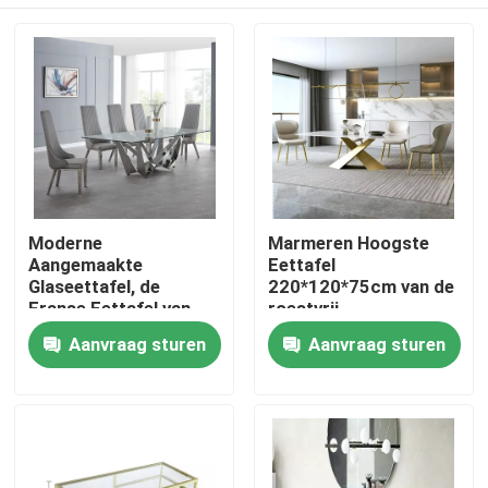
Moderne
Marmeren Hoogste
Aangemaakte
Eettafel
Glaseettafel, de
220*120*75cm van de
Franse Eettafel van
roestvrij
het Stijlroestvrije staal
staalrechthoek het
Huis
Aanvraag sturen
Aanvraag sturen
Meubilair van de
Metaaleetkamer
Producten
Ongeveer ons