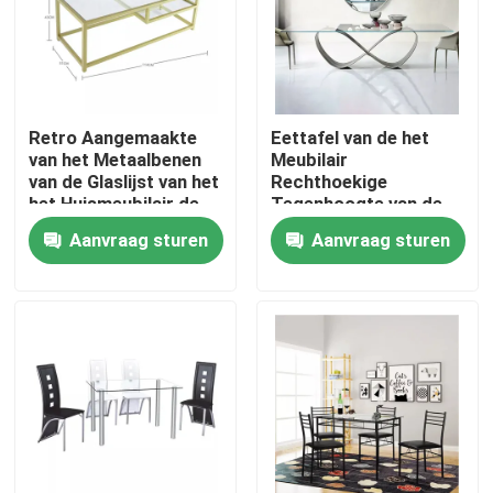
Fabrieksreis
Kwaliteitscontrole
Retro Aangemaakte
Eettafel van de het
van het Metaalbenen
Meubilair
van de Glaslijst van het
Rechthoekige
Contacteer ons
het Huismeubilair de
Tegenhoogte van de
Rechthoekvorm
luxe de Italiaanse
Aanvraag sturen
Aanvraag sturen
Eetkamer
Verzoek om een Citaat
Huiszaal Meubilair
Woonkamermeubilair
Eetkamer Furnitures