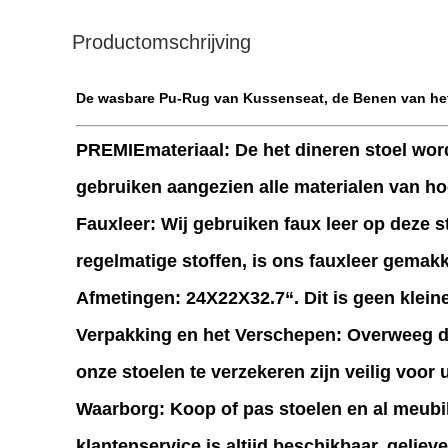
Productomschrijving
De wasbare Pu-Rug van Kussenseat, de Benen van het
PREMIEmateriaal
: De het dineren stoel wor
gebruiken aangezien alle materialen van hoog
Fauxleer
: Wij gebruiken faux leer op deze 
regelmatige stoffen, is ons fauxleer gemak
Afmetingen
: 24X22X32.7“. Dit is geen klei
Verpakking en het Verschepen
: Overweeg d
onze stoelen te verzekeren zijn veilig voor 
Waarborg
: Koop of pas stoelen en al meub
klantenservice is altijd beschikbaar, gelie