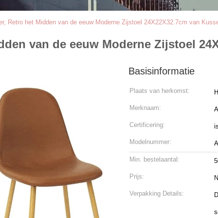
r, Retro het Midden van de eeuw Moderne Zijstoel 24X22X32.7cm van Kuss
idden van de eeuw Moderne Zijstoel 2
Basisinformatie
Plaats van herkomst:
H
Merknaam:
A
Certificering:
i
Modelnummer:
A
Min. bestelaantal:
5
Prijs:
N
Verpakking Details:
D
s