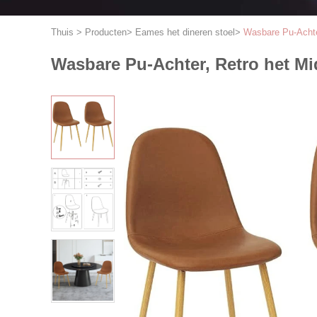
Thuis
>
Producten
>
Eames het dineren stoel
>
Wasbare Pu-Achte
Wasbare Pu-Achter, Retro het M