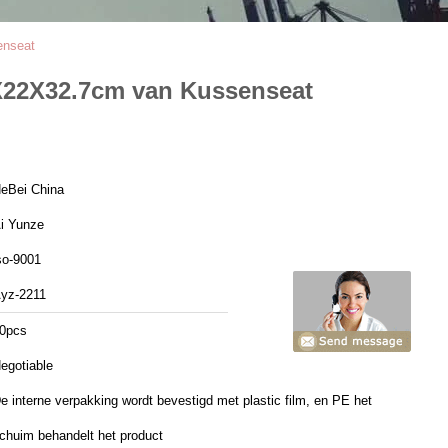
enseat
4X22X32.7cm van Kussenseat
eBei China
i Yunze
so-9001
yz-2211
0pcs
egotiable
e interne verpakking wordt bevestigd met plastic film, en PE het
chuim behandelt het product