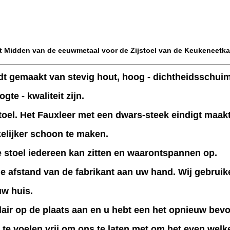
 Midden van de eeuwmetaal voor de Zijstoel van de Keukeneetk
dt gemaakt van stevig hout, hoog - dichtheidsschuim. 
te - kwaliteit zijn.
stoel. Het Fauxleer met een dwars-steek eindigt maakt
kelijker schoon te maken.
ne stoel iedereen kan zitten en waarontspannen op.
e afstand van de fabrikant aan uw hand. Wij gebrui
uw huis.
ilair op de plaats aan en u hebt een het opnieuw b
ve te voelen vrij om ons te laten met om het even wel