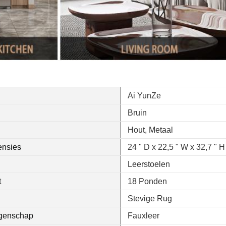
Ai YunZe
Bruin
Hout, Metaal
ensies
24 " D x 22,5 " W x 32,7 " H
Leerstoelen
t
18 Ponden
Stevige Rug
igenschap
Fauxleer