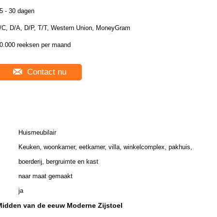
5 - 30 dagen
/C, D/A, D/P, T/T, Western Union, MoneyGram
0.000 reeksen per maand
Contact nu
Huismeubilair
Keuken, woonkamer, eetkamer, villa, winkelcomplex, pakhuis,
boerderij, bergruimte en kast
naar maat gemaakt
ja
Midden van de eeuw Moderne Zijstoel