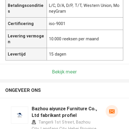
Betalingsconditie
L/C, D/A, D/P, T/T, Western Union, Mo
s
neyGram
Certificering
iso-9001
Levering vermoge
10.000 reeksen per maand
n
Levertijd
15 dagen
Bekijk meer
ONGEVEER ONS
Bazhou aiyunze Furniture Co.,
Ltd fabrikant profiel
Tangerli 1st Street, Bazhou
City, Langfang City, Hebei Province,