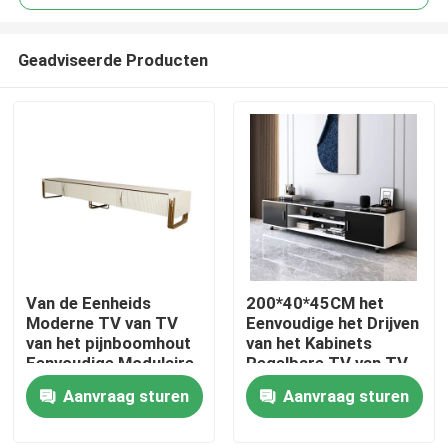
Geadviseerde Producten
Van de Eenheids
200*40*45CM het
Huis
Moderne TV van TV
Eenvoudige het Drijven
van het pijnboomhout
van het Kabinets
Eenvoudige Modulaire
Regelbare TV van TV
Producten
de Consoleweerstand
Bewijs van de de
Aanvraag sturen
Aanvraag sturen
Op hoge temperatuur
Consolecorrosie
Ongeveer ons