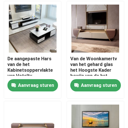
Fabrieksreis
Kwaliteitscontrole
Contacteer ons
De aangepaste Hars
Van de Woonkamertv
van de het
van het gehard glas
Kabinetsoppervlakte
het Hoogste Kader
Verzoek om een Citaat
van Hoteltv
bewijs van de het
behandelde
Kabinetscorrosie
Aanvraag sturen
Aanvraag sturen
Anticorrosief
Huiszaal Meubilair
Woonkamermeubilair
Eetkamer Furnitures