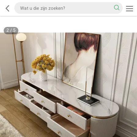
2
/
5