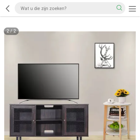
2
/
2