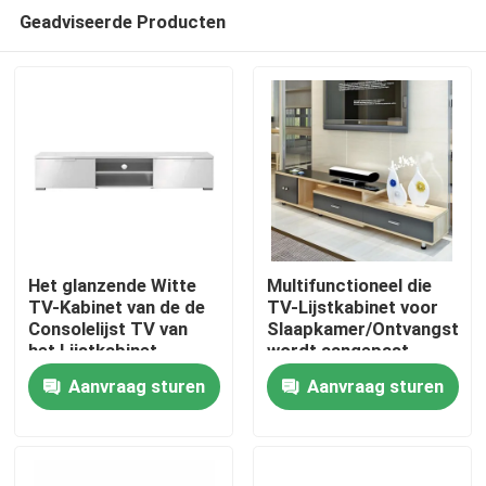
Geadviseerde Producten
Het glanzende Witte
Multifunctioneel die
TV-Kabinet van de de
TV-Lijstkabinet voor
Consolelijst TV van
Slaapkamer/Ontvangstge
Huis
het Lijstkabinet
wordt aangepast
Rechthoekige
Aanvraag sturen
Aanvraag sturen
Gebouwde Houten
Producten
Ongeveer ons