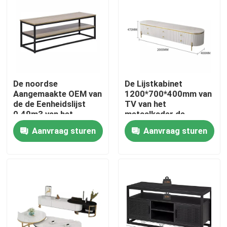
Fabrieksreis
Kwaliteitscontrole
De noordse
De Lijstkabinet
Contacteer ons
Aangemaakte OEM van
1200*700*400mm van
de de Eenheidslijst
TV van het
0.49m3 van het
metaalkader de
Glasvermaak dienst
Aangemaakte Eenheid
Verzoek om een Citaat
Aanvraag sturen
Aanvraag sturen
van Glastv
Huiszaal Meubilair
Woonkamermeubilair
Eetkamer Furnitures